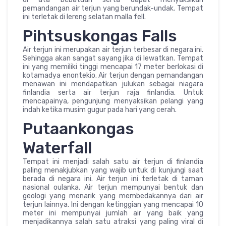
pemandangan air terjun yang berundak-undak. Tempat
ini terletak di lereng selatan malla fell.
Pihtsuskongas Falls
Air terjun ini merupakan air terjun terbesar di negara ini.
Sehingga akan sangat sayang jika di lewatkan. Tempat
ini yang memiliki tinggi mencapai 17 meter berlokasi di
kotamadya enontekio. Air terjun dengan pemandangan
menawan ini mendapatkan julukan sebagai niagara
finlandia serta air terjun raja finlandia. Untuk
mencapainya, pengunjung menyaksikan pelangi yang
indah ketika musim gugur pada hari yang cerah.
Putaankongas
Waterfall
Tempat ini menjadi salah satu air terjun di finlandia
paling menakjubkan yang wajib untuk di kunjungi saat
berada di negara ini. Air terjun ini terletak di taman
nasional oulanka. Air terjun mempunyai bentuk dan
geologi yang menarik yang membedakannya dari air
terjun lainnya. Ini dengan ketinggian yang mencapai 10
meter ini mempunyai jumlah air yang baik yang
menjadikannya salah satu atraksi yang paling viral di