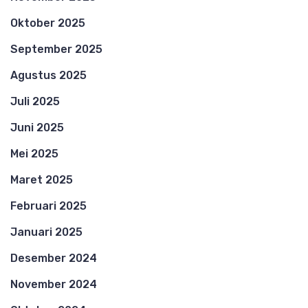
Oktober 2025
September 2025
Agustus 2025
Juli 2025
Juni 2025
Mei 2025
Maret 2025
Februari 2025
Januari 2025
Desember 2024
November 2024