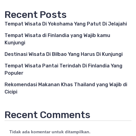
Recent Posts
Tempat Wisata Di Yokohama Yang Patut Di Jelajahi
Tempat Wisata di Finlandia yang Wajib kamu
Kunjungi
Destinasi Wisata Di Bilbao Yang Harus Di Kunjungi
Tempat Wisata Pantai Terindah Di Finlandia Yang
Populer
Rekomendasi Makanan Khas Thailand yang Wajib di
Cicipi
Recent Comments
Tidak ada komentar untuk ditampilkan.