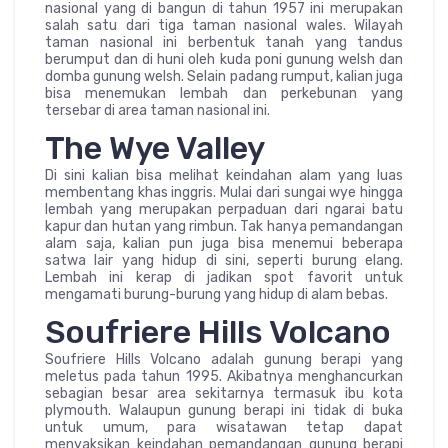
nasional yang di bangun di tahun 1957 ini merupakan
salah satu dari tiga taman nasional wales. Wilayah
taman nasional ini berbentuk tanah yang tandus
berumput dan di huni oleh kuda poni gunung welsh dan
domba gunung welsh. Selain padang rumput, kalian juga
bisa menemukan lembah dan perkebunan yang
tersebar di area taman nasional ini.
The Wye Valley
Di sini kalian bisa melihat keindahan alam yang luas
membentang khas inggris. Mulai dari sungai wye hingga
lembah yang merupakan perpaduan dari ngarai batu
kapur dan hutan yang rimbun. Tak hanya pemandangan
alam saja, kalian pun juga bisa menemui beberapa
satwa lair yang hidup di sini, seperti burung elang.
Lembah ini kerap di jadikan spot favorit untuk
mengamati burung-burung yang hidup di alam bebas.
Soufriere Hills Volcano
Soufriere Hills Volcano adalah gunung berapi yang
meletus pada tahun 1995. Akibatnya menghancurkan
sebagian besar area sekitarnya termasuk ibu kota
plymouth. Walaupun gunung berapi ini tidak di buka
untuk umum, para wisatawan tetap dapat
menyaksikan keindahan pemandangan gunung berapi