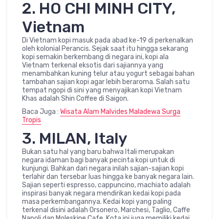
2. HO CHI MINH CITY,
Vietnam
Di Vietnam kopi masuk pada abad ke-19 di perkenalkan
oleh kolonial Perancis. Sejak saat itu hingga sekarang
kopi semakin berkembang di negara ini, kopi ala
Vietnam terkenal eksotis dari sajiannya yang
menambahkan kuning telur atau yogurt sebagai bahan
tambahan sajian kopi agar lebih beraroma. Salah satu
tempat ngopi di sini yang menyajikan kopi Vietnam
Khas adalah Shin Coffee di Saigon.
Baca Juga :
Wisata Alam Malvides Maladewa Surga
Tropis
3. MILAN, Italy
Bukan satu hal yang baru bahwa Itali merupakan
negara idaman bagi banyak pecinta kopi untuk di
kunjungi. Bahkan dari negara inilah sajian-sajian kopi
terlahir dan tersebar luas hingga ke banyak negara lain.
Sajian seperti espresso, cappuncino, machiato adalah
inspirasi banyak negara mendirikan kedai kopi pada
masa perkembangannya. Kedai kopi yang paling
terkenal disini adalah Orsonero, Marchesi, Taglio, Caffe
Napoli dan Moleskine Cafe. Kota ini juga memiliki kedai