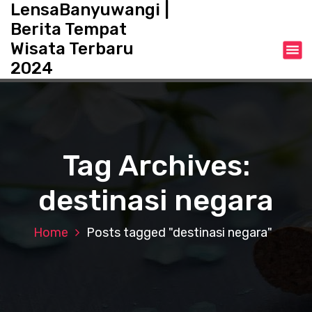
LensaBanyuwangi |
S
k
Berita Tempat
i
Wisata Terbaru
p
2024
t
o
c
o
n
t
Tag Archives:
e
n
destinasi negara
t
Home
Posts tagged "destinasi negara"