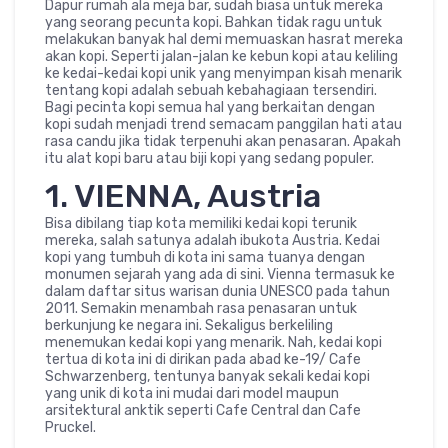
Dapur rumah ala meja bar, sudah biasa untuk mereka
yang seorang pecunta kopi. Bahkan tidak ragu untuk
melakukan banyak hal demi memuaskan hasrat mereka
akan kopi. Seperti jalan-jalan ke kebun kopi atau keliling
ke kedai-kedai kopi unik yang menyimpan kisah menarik
tentang kopi adalah sebuah kebahagiaan tersendiri.
Bagi pecinta kopi semua hal yang berkaitan dengan
kopi sudah menjadi trend semacam panggilan hati atau
rasa candu jika tidak terpenuhi akan penasaran. Apakah
itu alat kopi baru atau biji kopi yang sedang populer.
1. VIENNA, Austria
Bisa dibilang tiap kota memiliki kedai kopi terunik
mereka, salah satunya adalah ibukota Austria. Kedai
kopi yang tumbuh di kota ini sama tuanya dengan
monumen sejarah yang ada di sini. Vienna termasuk ke
dalam daftar situs warisan dunia UNESCO pada tahun
2011. Semakin menambah rasa penasaran untuk
berkunjung ke negara ini. Sekaligus berkeliling
menemukan kedai kopi yang menarik. Nah, kedai kopi
tertua di kota ini di dirikan pada abad ke-19/ Cafe
Schwarzenberg, tentunya banyak sekali kedai kopi
yang unik di kota ini mudai dari model maupun
arsitektural anktik seperti Cafe Central dan Cafe
Pruckel.