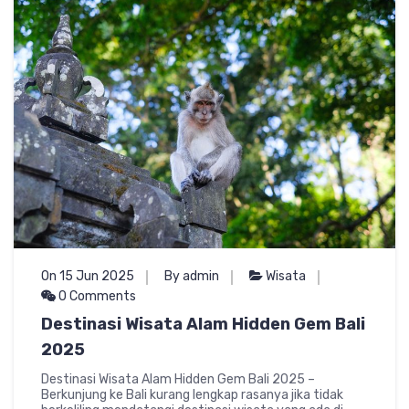
On 15 Jun 2025
By admin
Wisata
0 Comments
Destinasi Wisata Alam Hidden Gem Bali
2025
Destinasi Wisata Alam Hidden Gem Bali 2025 –
Berkunjung ke Bali kurang lengkap rasanya jika tidak