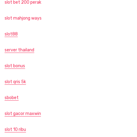
slot bet 200 perak
slot mahjong ways
slot88
server thailand
slot bonus
slot qris 5k
sbobet
slot gacor maxwin
slot 10 ribu