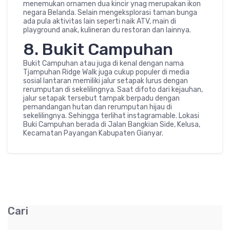
menemukan ornamen dua kincir ynag merupakan ikon
negara Belanda. Selain mengeksplorasi taman bunga
ada pula aktivitas lain seperti naik ATV, main di
playground anak, kulineran du restoran dan lainnya.
8. Bukit Campuhan
Bukit Campuhan atau juga di kenal dengan nama
Tjampuhan Ridge Walk juga cukup populer di media
sosial lantaran memiliki jalur setapak lurus dengan
rerumputan di sekelilingnya. Saat difoto dari kejauhan,
jalur setapak tersebut tampak berpadu dengan
pemandangan hutan dan rerumputan hijau di
sekelilingnya. Sehingga terlihat instagramable. Lokasi
Buki Campuhan berada di Jalan Bangkian Side, Kelusa,
Kecamatan Payangan Kabupaten Gianyar.
Cari