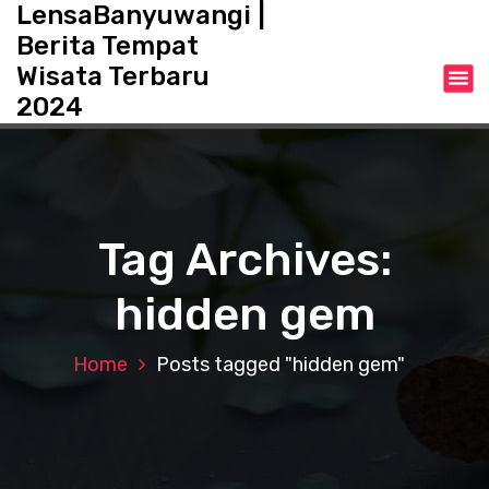
LensaBanyuwangi |
S
k
Berita Tempat
i
Wisata Terbaru
p
2024
t
o
c
o
n
t
Tag Archives:
e
n
hidden gem
t
Home
Posts tagged "hidden gem"