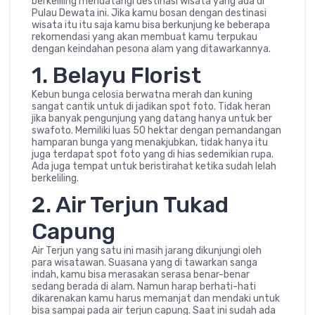
berkeliling mendatangi destinasi wisata yang ada di
Pulau Dewata ini. Jika kamu bosan dengan destinasi
wisata itu itu saja kamu bisa berkunjung ke beberapa
rekomendasi yang akan membuat kamu terpukau
dengan keindahan pesona alam yang ditawarkannya.
1. Belayu Florist
Kebun bunga celosia berwatna merah dan kuning
sangat cantik untuk di jadikan spot foto. Tidak heran
jika banyak pengunjung yang datang hanya untuk ber
swafoto. Memiliki luas 50 hektar dengan pemandangan
hamparan bunga yang menakjubkan, tidak hanya itu
juga terdapat spot foto yang di hias sedemikian rupa.
Ada juga tempat untuk beristirahat ketika sudah lelah
berkeliling.
2. Air Terjun Tukad
Capung
Air Terjun yang satu ini masih jarang dikunjungi oleh
para wisatawan. Suasana yang di tawarkan sanga
indah, kamu bisa merasakan serasa benar-benar
sedang berada di alam. Namun harap berhati-hati
dikarenakan kamu harus memanjat dan mendaki untuk
bisa sampai pada air terjun capung. Saat ini sudah ada