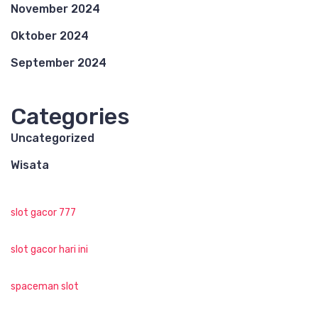
November 2024
Oktober 2024
September 2024
Categories
Uncategorized
Wisata
slot gacor 777
slot gacor hari ini
spaceman slot