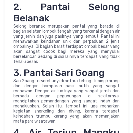
2. Pantai Selong
Belanak
Selong beranak merupakan pantai yang berada di
bagian selatan lombok tengah yang terkenal dengan air
yang jernih dan juga pasirnya yang lembut. Pantai ini
menawarkan keindahan unik dari perpaduan 2 jenis
ombaknya. Di bagian barat terdapat ombak besar yang
akan sangat cocok bagi mereka yang menyukai
berselancar. Sedang di sisi lainnya terdapat yang tidak
terlalu besar.
3. Pantai Sari Goang
Sari Goang tersembunyi di antara tebing-tebing karang
dan dengan hamparan pasir putih yang sangat
menawan. Dengan air luatnya yang sangat jernih dan
berpadu dengan pegunungan di sekitarnya,
menciptakan pemandangan yang sangat indah dan
menakjubkan. Selain itu, tempat ini juga menarkan
kegiatan snorkeling dan diving, karena terdapat
keindahan trumbu karang yang akan memanjakan
mata para wisatawan.
4. Air Terjun Mangku