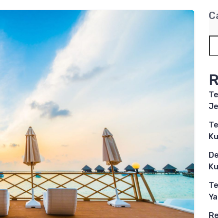
C
R
Te
Je
Te
Ku
De
Ku
Te
Ya
Re