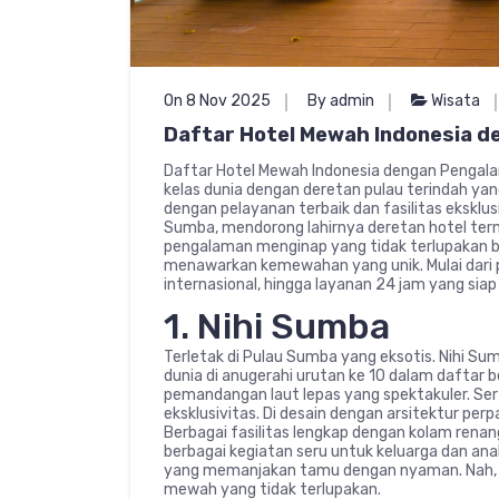
On 8 Nov 2025
By admin
Wisata
Daftar Hotel Mewah Indonesia d
Daftar Hotel Mewah Indonesia dengan Pengalam
kelas dunia dengan deretan pulau terindah y
dengan pelayanan terbaik dan fasilitas eksklusi
Sumba, mendorong lahirnya deretan hotel term
pengalaman menginap yang tidak terlupakan ba
menawarkan kemewahan yang unik. Mulai dari p
internasional, hingga layanan 24 jam yang si
1. Nihi Sumba
Terletak di Pulau Sumba yang eksotis. Nihi Sumb
dunia di anugerahi urutan ke 10 dalam daftar 
pemandangan laut lepas yang spektakuler. Se
eksklusivitas. Di desain dengan arsitektur p
Berbagai fasilitas lengkap dengan kolam renang,
berbagai kegiatan seru untuk keluarga dan ana
yang memanjakan tamu dengan nyaman. Nah, N
mewah yang tidak terlupakan.