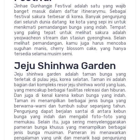
Jinhae Gunhangje Festival adalah satu yang wajib
banget masuk dalam daftar itinerarymu. Sebagai
festival sakura terbesar di korea. Banyak pengunjung
dari seluruh dunia datang ke kota yang sepi ini untuk
menikmati pemandangan bunga yang indah. Tempat
yang paling tepat untuk melihat sakura adalah
yeojwacheon stream dan stasiun gyeonghwa. Selain
melihat pemandangan, kamu juga harus mencoba
suguhan manis, cherry blossom cake, yang hanya
tersedia selama musim semi.
Jeju Shinhwa Garden
Jeju shinhwa garden adalah taman bunga yang
terletak di pulau jeju, korea selatan. Taman ini adalah
bagian dari kompleks resor jeju shinhwa world yang luas,
yang mencakup berbagai fasilitas rekreasi dan hiburan.
Dan juga di kenal karena kebun bunga yang indah.
Taman ini menampilkan berbagai jenis bunga yang
berwarna-warni dan tumbuh subur sepanjang tahun.
Pengunjung dapat berjalan santai di antara kebun
bunga yang indah dan mengabil foto-foto yang
memukau. Selain itu, juga sering menyelenggarakan
pameran bunga khusus yang menampilkan berbagai
jenis bunga musiman. Pameran ini menawarkan
pengalaman yang unik dan menarik bagi pengunjung