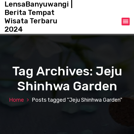
LensaBanyuwangi |
S
k
Berita Tempat
i
Wisata Terbaru
p
2024
t
o
c
o
n
t
Tag Archives: Jeju
e
n
Shinhwa Garden
t
Home
Posts tagged "Jeju Shinhwa Garden"