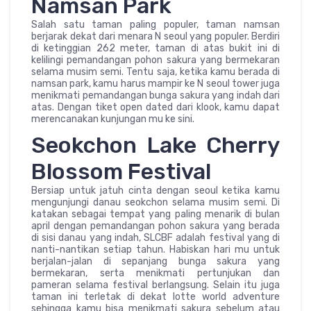
Namsan Park
Salah satu taman paling populer, taman namsan
berjarak dekat dari menara N seoul yang populer. Berdiri
di ketinggian 262 meter, taman di atas bukit ini di
kelilingi pemandangan pohon sakura yang bermekaran
selama musim semi. Tentu saja, ketika kamu berada di
namsan park, kamu harus mampir ke N seoul tower juga
menikmati pemandangan bunga sakura yang indah dari
atas. Dengan tiket open dated dari klook, kamu dapat
merencanakan kunjungan mu ke sini.
Seokchon Lake Cherry
Blossom Festival
Bersiap untuk jatuh cinta dengan seoul ketika kamu
mengunjungi danau seokchon selama musim semi. Di
katakan sebagai tempat yang paling menarik di bulan
april dengan pemandangan pohon sakura yang berada
di sisi danau yang indah, SLCBF adalah festival yang di
nanti-nantikan setiap tahun. Habiskan hari mu untuk
berjalan-jalan di sepanjang bunga sakura yang
bermekaran, serta menikmati pertunjukan dan
pameran selama festival berlangsung. Selain itu juga
taman ini terletak di dekat lotte world adventure
sehingga kamu bisa menikmati sakura sebelum atau