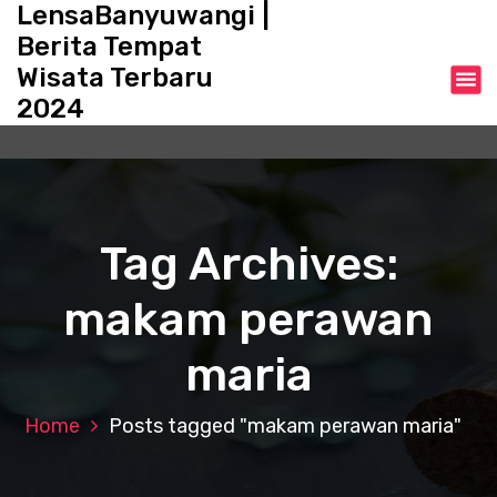
LensaBanyuwangi |
S
k
Berita Tempat
i
Wisata Terbaru
p
2024
t
o
c
o
n
t
Tag Archives:
e
n
makam perawan
t
maria
Home
Posts tagged "makam perawan maria"