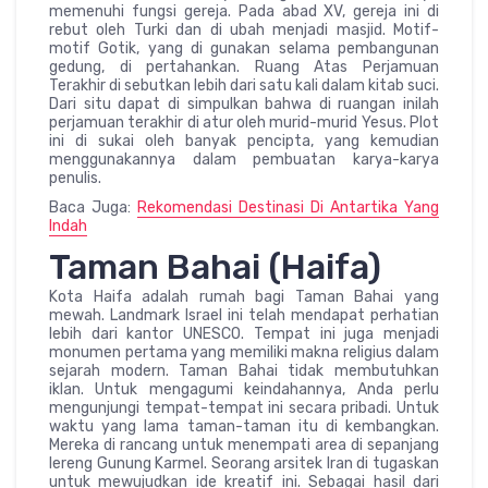
memenuhi fungsi gereja. Pada abad XV, gereja ini di
rebut oleh Turki dan di ubah menjadi masjid. Motif-
motif Gotik, yang di gunakan selama pembangunan
gedung, di pertahankan. Ruang Atas Perjamuan
Terakhir di sebutkan lebih dari satu kali dalam kitab suci.
Dari situ dapat di simpulkan bahwa di ruangan inilah
perjamuan terakhir di atur oleh murid-murid Yesus. Plot
ini di sukai oleh banyak pencipta, yang kemudian
menggunakannya dalam pembuatan karya-karya
penulis.
Baca Juga:
Rekomendasi Destinasi Di Antartika Yang
Indah
Taman Bahai (Haifa)
Kota Haifa adalah rumah bagi Taman Bahai yang
mewah. Landmark Israel ini telah mendapat perhatian
lebih dari kantor UNESCO. Tempat ini juga menjadi
monumen pertama yang memiliki makna religius dalam
sejarah modern. Taman Bahai tidak membutuhkan
iklan. Untuk mengagumi keindahannya, Anda perlu
mengunjungi tempat-tempat ini secara pribadi. Untuk
waktu yang lama taman-taman itu di kembangkan.
Mereka di rancang untuk menempati area di sepanjang
lereng Gunung Karmel. Seorang arsitek Iran di tugaskan
untuk mewujudkan ide kreatif ini. Sebagai hasil dari