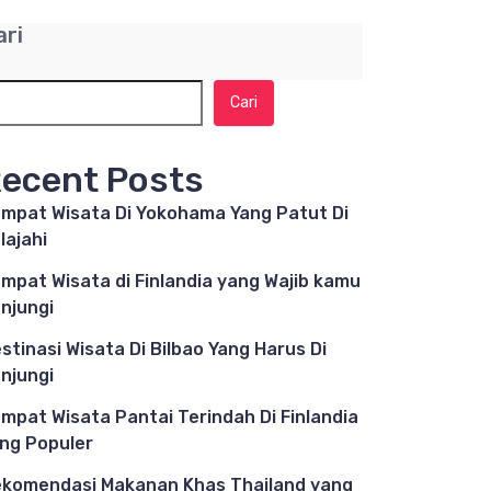
ari
Cari
ecent Posts
mpat Wisata Di Yokohama Yang Patut Di
lajahi
mpat Wisata di Finlandia yang Wajib kamu
njungi
stinasi Wisata Di Bilbao Yang Harus Di
njungi
mpat Wisata Pantai Terindah Di Finlandia
ng Populer
komendasi Makanan Khas Thailand yang