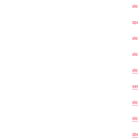
slo
sp
sl
sl
sl
se
sl
slo
sb