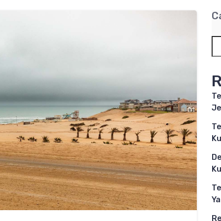
C
R
Te
Je
Te
Ku
De
Ku
Te
Ya
Re