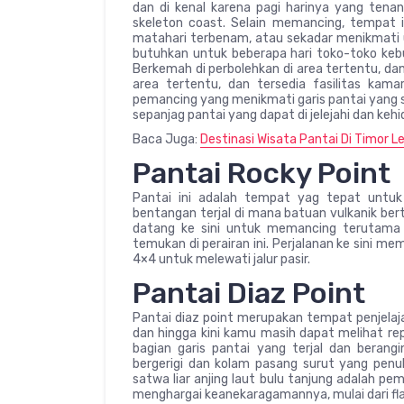
dan di kenal karena pagi harinya yang tena
skeleton coast. Selain memancing, tempat i
matahari terbenam, atau sekadar menikmati u
butuhkan untuk beberapa hari toko-toko keb
Berkemah di perbolehkan di area tertentu, da
area tertentu, dan tersedia fasilitas kam
pemancing yang menikmati garis pantai yang sa
sepanjag pantai yang dapat di jelejahi dan kehid
Baca Juga:
Destinasi Wisata Pantai Di Timor L
Pantai Rocky Point
Pantai ini adalah tempat yag tepat untuk 
bentangan terjal di mana batuan vulkanik be
datang ke sini untuk memancing terutama 
temukan di perairan ini. Perjalanan ke sini
4×4 untuk melewati jalur pasir.
Pantai Diaz Point
Pantai diaz point merupakan tempat penjelaj
dan hingga kini kamu masih dapat melihat repl
bagian garis pantai yang terjal dan berang
bergerigi dan kolam pasang surut yang penuh
satwa liar anjing laut bulu tanjung adalah
menghargai keanekaragamannya, mulai dari fl