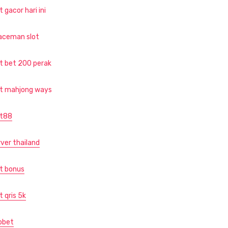
t gacor hari ini
aceman slot
ot bet 200 perak
ot mahjong ways
ot88
rver thailand
ot bonus
t qris 5k
obet