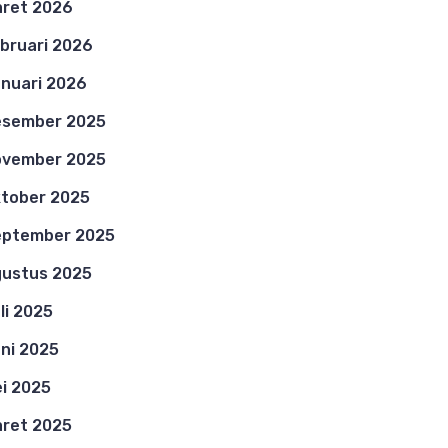
ret 2026
bruari 2026
nuari 2026
esember 2025
ovember 2025
tober 2025
eptember 2025
ustus 2025
li 2025
ni 2025
i 2025
ret 2025