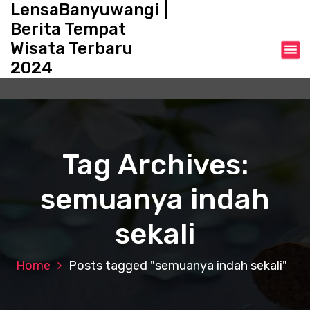
LensaBanyuwangi |
S
k
Berita Tempat
i
Wisata Terbaru
p
2024
t
o
c
o
n
t
Tag Archives:
e
n
semuanya indah
t
sekali
Home
Posts tagged "semuanya indah sekali"