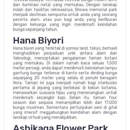
dan iluminasi natal yang memukau. Dengan lanskap
indah dan fasilitas rekreasinya, Showa memorial park
menjadi destinasi sempurna untuk anda yang seorang
pecinta alam, atau pun bagi anda yang berliburan
dengan keluarga yang ingin menikmati keindahan
bunga sepanjang tahun.
Hana Biyori
Hana biyori yang terletak di yomiur land, tokyo, berhasil
menghadirkan perpaduan unik antara alam dan
teknologi, menciptakan pengalaman taman botani
yang memukau. Di dalam rumah kaca seluas 1.500
meter persegi, anda dapat menikmati keindahan lampu
gantung bunga terbesar di kanto serta dinding bunga
sepanjang 20 meter yang selalu di penuhi beragam
flora. Taman ini juga menjadi rumah bagi starbucks
pertama di jepang yang berlokasi di kebun botania,
menawarkan suasana hijau yang menenangkan untuk
menikmati secangkir kopi. Selain itu, taman four
season dan sequoia menampilkan lebih dari 17.000
bunga musiman. Sementara pertunjukan seni di gital
yang imersif meggabungkan keindahan alam dengan
lanskap virtual yang menakjubkan.
Ashikaga Flower Park