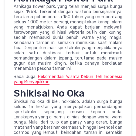
Ashikaga flower park, yang telah menjadi surga bunga
sejak 1968, terkenal dengan wisteria bersejarahnya,
terutama pohon berusia 150 tahun yang membentang
seluas 1.000 meter persegi, menciptakan kanopi alami
yang menakjubkan. Anda dapat berjalan melewati
terowongan yang di hiasi wisteria putih dan kuning,
seolah memasuki dunia penuh warna yang magis.
Keindahan taman ini semakin memukau saat malam
tiba. Dengan iluminasi spektakuler yang menjadikannya
salah satu destinasi terbaik untuk menikmati
pemandangan dalam jepang, terutama pada musim
gugur dan musim dingin, ketika cahaya berkilauan
menambah pesona taman ini.
Baca Juga:
Rekomendasi Wisata Kebun Teh Indonesia
yang Menyejukkan
Shikisai No Oka
Shikisai no oka di biei, hokkaido, adalah surga bunga
seluas 15 hektar yang menyuguhkan pemandangan
spektakuler sepanjang musim kepada anda.
Lanskapnya yang di namis di hiasi dengan warna-warni
bunga. Mulai dari tulip dan pansy yang cerah, bunga
matahari yang bersinar keemasan, hingga lavendel dan
cosmos yang lembut. Keindahan taman ini semakin