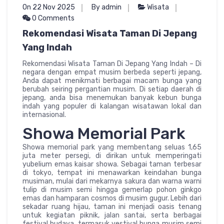
On 22 Nov 2025
By admin
Wisata
0 Comments
Rekomendasi Wisata Taman Di Jepang
Yang Indah
Rekomendasi Wisata Taman Di Jepang Yang Indah – Di
negara dengan empat musim berbeda seperti jepang,
Anda dapat menikmati berbagai macam bunga yang
berubah seiring pergantian musim. Di setiap daerah di
jepang, anda bisa menemukan banyak kebun bunga
indah yang populer di kalangan wisatawan lokal dan
internasional.
Showa Memorial Park
Showa memorial park yang membentang seluas 1,65
juta meter persegi, di dirikan untuk memperingati
yubelium emas kaisar showa. Sebagai taman terbesar
di tokyo, tempat ini menawarkan keindahan bunga
musiman, mulai dari mekarnya sakura dan warna warni
tulip di musim semi hingga gemerlap pohon ginkgo
emas dan hamparan cosmos di musim gugur. Lebih dari
sekadar ruang hijau, taman ini menjadi oasis tenang
untuk kegiatan piknik, jalan santai, serta berbagai
festival budaya, termasuk vestival bunga musim semi