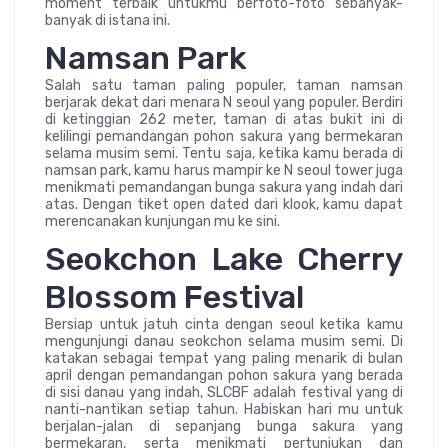
moment terbaik untukmu berfoto-foto sebanyak-
banyak di istana ini.
Namsan Park
Salah satu taman paling populer, taman namsan
berjarak dekat dari menara N seoul yang populer. Berdiri
di ketinggian 262 meter, taman di atas bukit ini di
kelilingi pemandangan pohon sakura yang bermekaran
selama musim semi. Tentu saja, ketika kamu berada di
namsan park, kamu harus mampir ke N seoul tower juga
menikmati pemandangan bunga sakura yang indah dari
atas. Dengan tiket open dated dari klook, kamu dapat
merencanakan kunjungan mu ke sini.
Seokchon Lake Cherry
Blossom Festival
Bersiap untuk jatuh cinta dengan seoul ketika kamu
mengunjungi danau seokchon selama musim semi. Di
katakan sebagai tempat yang paling menarik di bulan
april dengan pemandangan pohon sakura yang berada
di sisi danau yang indah, SLCBF adalah festival yang di
nanti-nantikan setiap tahun. Habiskan hari mu untuk
berjalan-jalan di sepanjang bunga sakura yang
bermekaran, serta menikmati pertunjukan dan