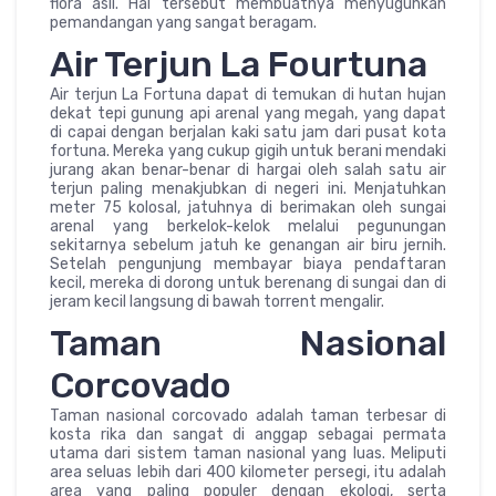
flora asli. Hal tersebut membuatnya menyuguhkan
pemandangan yang sangat beragam.
Air Terjun La Fourtuna
Air terjun La Fortuna dapat di temukan di hutan hujan
dekat tepi gunung api arenal yang megah, yang dapat
di capai dengan berjalan kaki satu jam dari pusat kota
fortuna. Mereka yang cukup gigih untuk berani mendaki
jurang akan benar-benar di hargai oleh salah satu air
terjun paling menakjubkan di negeri ini. Menjatuhkan
meter 75 kolosal, jatuhnya di berimakan oleh sungai
arenal yang berkelok-kelok melalui pegunungan
sekitarnya sebelum jatuh ke genangan air biru jernih.
Setelah pengunjung membayar biaya pendaftaran
kecil, mereka di dorong untuk berenang di sungai dan di
jeram kecil langsung di bawah torrent mengalir.
Taman Nasional
Corcovado
Taman nasional corcovado adalah taman terbesar di
kosta rika dan sangat di anggap sebagai permata
utama dari sistem taman nasional yang luas. Meliputi
area seluas lebih dari 400 kilometer persegi, itu adalah
area yang paling populer dengan ekologi, serta