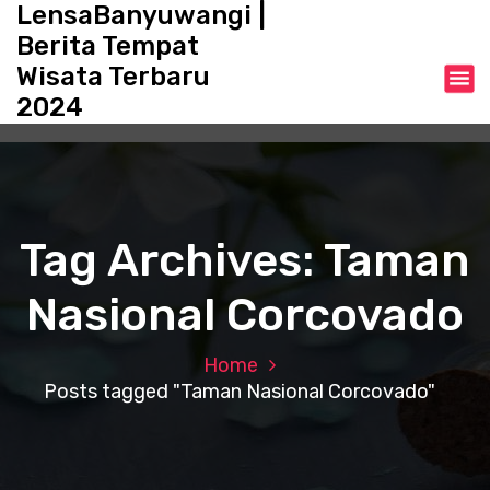
LensaBanyuwangi |
S
k
Berita Tempat
i
Wisata Terbaru
p
2024
t
o
c
o
n
t
Tag Archives: Taman
e
n
Nasional Corcovado
t
Home
Posts tagged "Taman Nasional Corcovado"