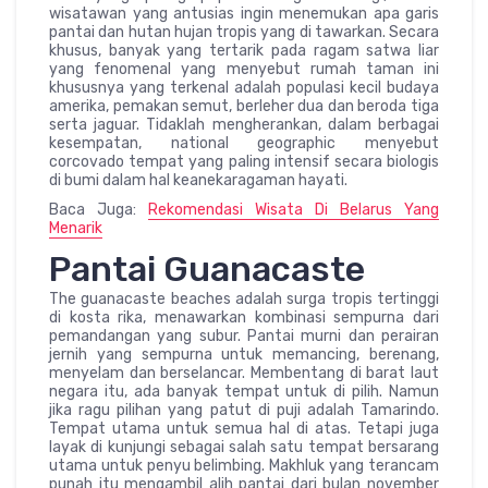
wisatawan yang antusias ingin menemukan apa garis
pantai dan hutan hujan tropis yang di tawarkan. Secara
khusus, banyak yang tertarik pada ragam satwa liar
yang fenomenal yang menyebut rumah taman ini
khususnya yang terkenal adalah populasi kecil budaya
amerika, pemakan semut, berleher dua dan beroda tiga
serta jaguar. Tidaklah mengherankan, dalam berbagai
kesempatan, national geographic menyebut
corcovado tempat yang paling intensif secara biologis
di bumi dalam hal keanekaragaman hayati.
Baca Juga:
Rekomendasi Wisata Di Belarus Yang
Menarik
Pantai Guanacaste
The guanacaste beaches adalah surga tropis tertinggi
di kosta rika, menawarkan kombinasi sempurna dari
pemandangan yang subur. Pantai murni dan perairan
jernih yang sempurna untuk memancing, berenang,
menyelam dan berselancar. Membentang di barat laut
negara itu, ada banyak tempat untuk di pilih. Namun
jika ragu pilihan yang patut di puji adalah Tamarindo.
Tempat utama untuk semua hal di atas. Tetapi juga
layak di kunjungi sebagai salah satu tempat bersarang
utama untuk penyu belimbing. Makhluk yang terancam
punah itu mengambil alih pantai dari bulan november