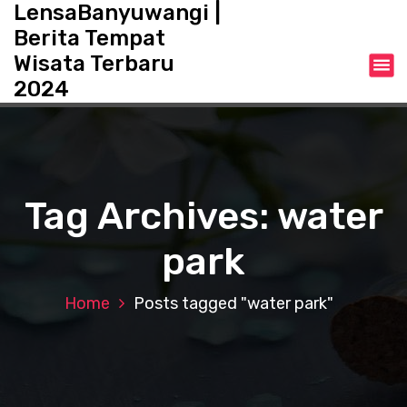
LensaBanyuwangi |
S
k
Berita Tempat
i
Wisata Terbaru
p
2024
t
o
c
o
n
t
Tag Archives: water
e
n
park
t
Home
Posts tagged "water park"