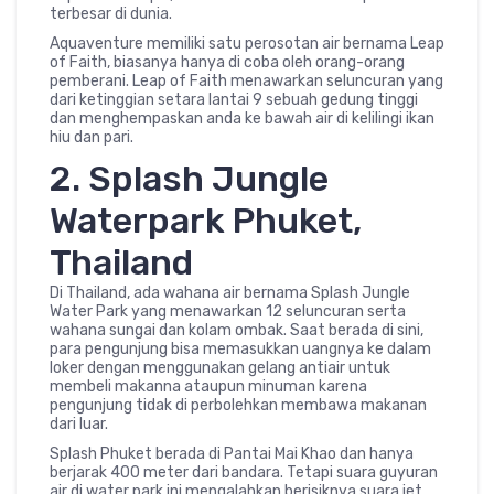
terbesar di dunia.
Aquaventure memiliki satu perosotan air bernama Leap
of Faith, biasanya hanya di coba oleh orang-orang
pemberani. Leap of Faith menawarkan seluncuran yang
dari ketinggian setara lantai 9 sebuah gedung tinggi
dan menghempaskan anda ke bawah air di kelilingi ikan
hiu dan pari.
2. Splash Jungle
Waterpark Phuket,
Thailand
Di Thailand, ada wahana air bernama Splash Jungle
Water Park yang menawarkan 12 seluncuran serta
wahana sungai dan kolam ombak. Saat berada di sini,
para pengunjung bisa memasukkan uangnya ke dalam
loker dengan menggunakan gelang antiair untuk
membeli makanna ataupun minuman karena
pengunjung tidak di perbolehkan membawa makanan
dari luar.
Splash Phuket berada di Pantai Mai Khao dan hanya
berjarak 400 meter dari bandara. Tetapi suara guyuran
air di water park ini mengalahkan berisiknya suara jet