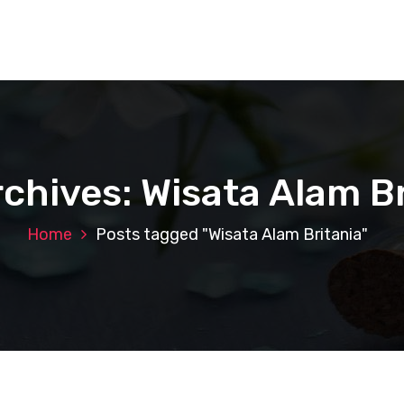
chives: Wisata Alam B
Home
Posts tagged "Wisata Alam Britania"