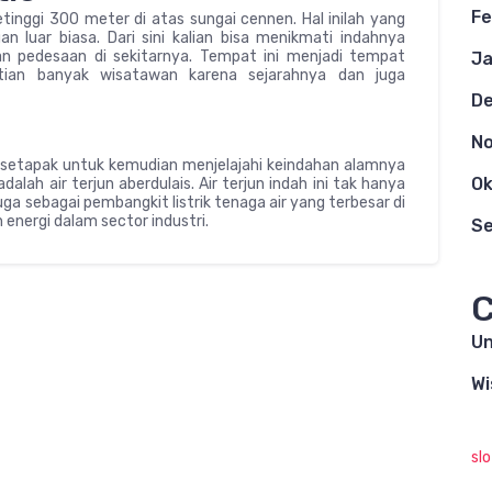
Fe
etinggi 300 meter di atas sungai cennen. Hal inilah yang
luar biasa. Dari sini kalian bisa menikmati indahnya
n pedesaan di sekitarnya. Tempat ini menjadi tempat
Ja
ian banyak wisatawan karena sejarahnya dan juga
D
N
alan setapak untuk kemudian menjelajahi keindahan alamnya
Ok
alah air terjun aberdulais. Air terjun indah ini tak hanya
a sebagai pembangkit listrik tenaga air yang terbesar di
n energi dalam sector industri.
S
C
Un
Wi
sl