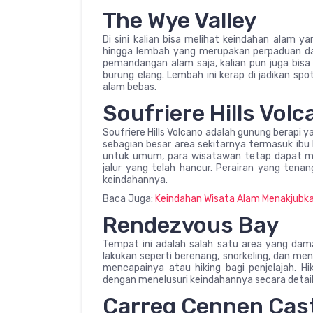
The Wye Valley
Di sini kalian bisa melihat keindahan alam y
hingga lembah yang merupakan perpaduan dar
pemandangan alam saja, kalian pun juga bisa 
burung elang. Lembah ini kerap di jadikan sp
alam bebas.
Soufriere Hills Volc
Soufriere Hills Volcano adalah gunung berapi
sebagian besar area sekitarnya termasuk ibu 
untuk umum, para wisatawan tetap dapat m
jalur yang telah hancur. Perairan yang ten
keindahannya.
Baca Juga:
Keindahan Wisata Alam Menakjubk
Rendezvous Bay
Tempat ini adalah salah satu area yang dama
lakukan seperti berenang, snorkeling, dan 
mencapainya atau hiking bagi penjelajah.
dengan menelusuri keindahannya secara detai
Carreg Cennen Cas