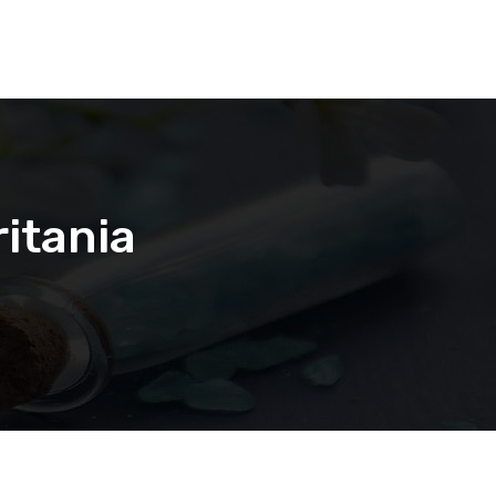
ritania