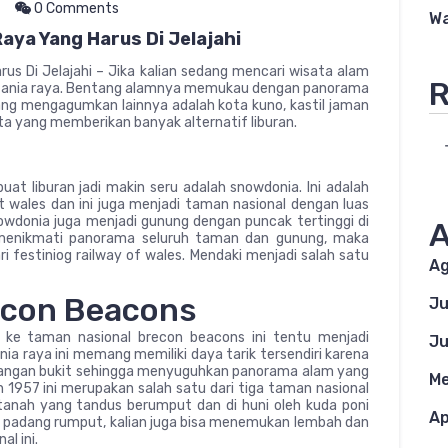
0 Comments
Wa
aya Yang Harus Di Jelajahi
us Di Jelajahi – Jika kalian sedang mencari wisata alam
R
itania raya. Bentang alamnya memukau dengan panorama
ang mengagumkan lainnya adalah kota kuno, kastil jaman
ota yang memberikan banyak alternatif liburan.
t liburan jadi makin seru adalah snowdonia. Ini adalah
 wales dan ini juga menjadi taman nasional dengan luas
nowdonia juga menjadi gunung dengan puncak tertinggi di
A
k menikmati panorama seluruh taman dan gunung, maka
i festiniog railway of wales. Mendaki menjadi salah satu
Ag
econ Beacons
Ju
g ke taman nasional brecon beacons ini tentu menjadi
Ju
nia raya ini memang memiliki daya tarik tersendiri karena
tangan bukit sehingga menyuguhkan panorama alam yang
Me
n 1957 ini merupakan salah satu dari tiga taman nasional
 tanah yang tandus berumput dan di huni oleh kuda poni
Ap
 padang rumput, kalian juga bisa menemukan lembah dan
l ini.