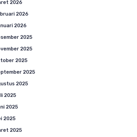
ret 2026
bruari 2026
nuari 2026
esember 2025
ovember 2025
tober 2025
eptember 2025
ustus 2025
li 2025
ni 2025
i 2025
ret 2025