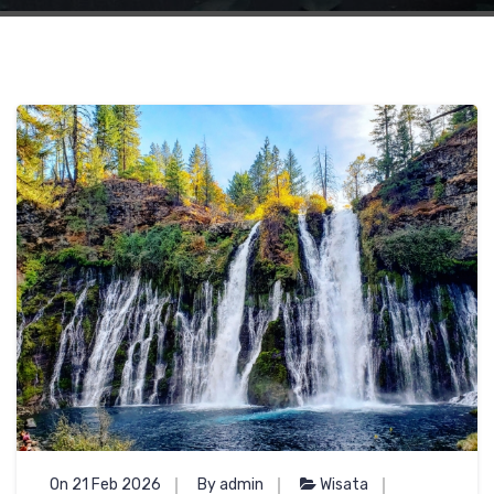
On 21 Feb 2026
By admin
Wisata