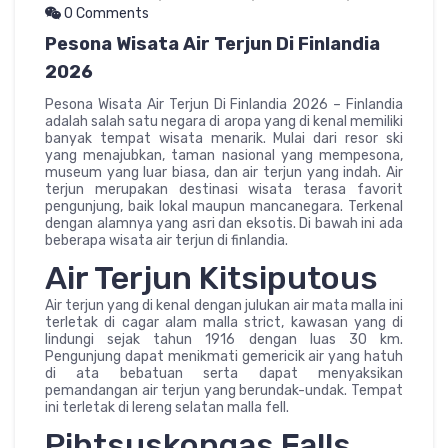
0 Comments
Pesona Wisata Air Terjun Di Finlandia
2026
Pesona Wisata Air Terjun Di Finlandia 2026 – Finlandia
adalah salah satu negara di aropa yang di kenal memiliki
banyak tempat wisata menarik. Mulai dari resor ski
yang menajubkan, taman nasional yang mempesona,
museum yang luar biasa, dan air terjun yang indah. Air
terjun merupakan destinasi wisata terasa favorit
pengunjung, baik lokal maupun mancanegara. Terkenal
dengan alamnya yang asri dan eksotis. Di bawah ini ada
beberapa wisata air terjun di finlandia.
Air Terjun Kitsiputous
Air terjun yang di kenal dengan julukan air mata malla ini
terletak di cagar alam malla strict, kawasan yang di
lindungi sejak tahun 1916 dengan luas 30 km.
Pengunjung dapat menikmati gemericik air yang hatuh
di ata bebatuan serta dapat menyaksikan
pemandangan air terjun yang berundak-undak. Tempat
ini terletak di lereng selatan malla fell.
Pihtsuskongas Falls