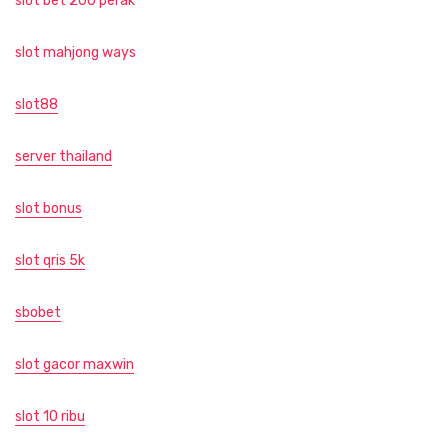
slot bet 200 perak
slot mahjong ways
slot88
server thailand
slot bonus
slot qris 5k
sbobet
slot gacor maxwin
slot 10 ribu