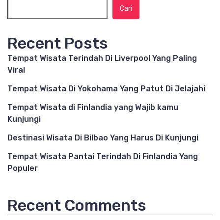
Cari
Recent Posts
Tempat Wisata Terindah Di Liverpool Yang Paling
Viral
Tempat Wisata Di Yokohama Yang Patut Di Jelajahi
Tempat Wisata di Finlandia yang Wajib kamu
Kunjungi
Destinasi Wisata Di Bilbao Yang Harus Di Kunjungi
Tempat Wisata Pantai Terindah Di Finlandia Yang
Populer
Recent Comments