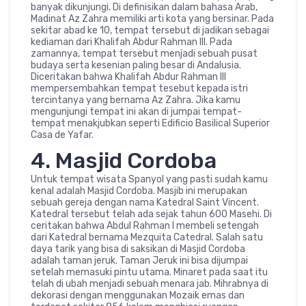
banyak dikunjungi. Di definisikan dalam bahasa Arab,
Madinat Az Zahra memiliki arti kota yang bersinar. Pada
sekitar abad ke 10, tempat tersebut di jadikan sebagai
kediaman dari Khalifah Abdur Rahman III. Pada
zamannya, tempat tersebut menjadi sebuah pusat
budaya serta kesenian paling besar di Andalusia.
Diceritakan bahwa Khalifah Abdur Rahman III
mempersembahkan tempat tesebut kepada istri
tercintanya yang bernama Az Zahra. Jika kamu
mengunjungi tempat ini akan di jumpai tempat-
tempat menakjubkan seperti Edificio Basilical Superior
Casa de Yafar.
4. Masjid Cordoba
Untuk tempat wisata Spanyol yang pasti sudah kamu
kenal adalah Masjid Cordoba. Masjib ini merupakan
sebuah gereja dengan nama Katedral Saint Vincent.
Katedral tersebut telah ada sejak tahun 600 Masehi. Di
ceritakan bahwa Abdul Rahman I membeli setengah
dari Katedral bernama Mezquita Catedral. Salah satu
daya tarik yang bisa di saksikan di Masjid Cordoba
adalah taman jeruk. Taman Jeruk ini bisa dijumpai
setelah memasuki pintu utama. Minaret pada saat itu
telah di ubah menjadi sebuah menara jab. Mihrabnya di
dekorasi dengan menggunakan Mozaik emas dan