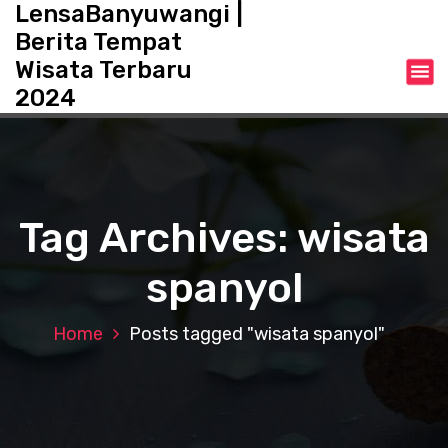
LensaBanyuwangi |
S
k
Berita Tempat
i
Wisata Terbaru
p
2024
t
o
c
o
n
t
Tag Archives: wisata
e
n
spanyol
t
Home
Posts tagged "wisata spanyol"