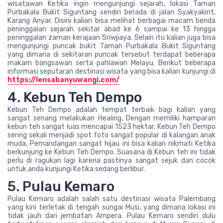
wisatawan Ketika ingin mengunjungi sejarah, lokasi Taman
Purbakala Bukit Siguntang sendiri berada di jalan Syakyakirit,
Karang Anyar. Disini kalian bisa melihat berbagai macam benda
peninggalan sejarah sekitar abad ke 6 sampai ke 13 hingga
peninggalan zaman kerajaan Sriwjiaya. Selain itu kalian juga bisa
mengunjungi puncak bukit Taman Purbakala Bukit Siguntang
yang dimana di sekitaran puncak tersebut terdapat beberapa
makam bangsawan serta pahlawan Melayu. Berikut beberapa
informasi seputaran destinasi wisata yang bisa kalian kunjungi di
https://lensabanyuwangi.com/
4. Kebun Teh Dempo
Kebun Teh Dempo adalah tempat terbaik bagi kalian yang
sangat senang melakukan Healing, Dengan memiliki hamparan
kebun teh sangat luas mencapai 1523 hektar. Kebun Teh Dempo
sering sekali menjadi spot foto sangat popular di kalangan anak
muda, Pemandangan sangat hijau ini bisa kalian nikmati Ketika
berkunjung ke Kebun Teh Dempo. Suasana di Kebun teh ini tidak
perlu di ragukan lagi karena pastinya sangat sejuk dan cocok
untuk anda kunjungi Ketika sedang berlibur.
5. Pulau Kemaro
Pulau Kemaro adalah salah satu destinasi wisata Palembang
yang kini terletak di tengah sungai Musi, yang dimana lokasi ini
tidak jauh dari jembatan Ampera. Pulau Kemaro sendiri dulu