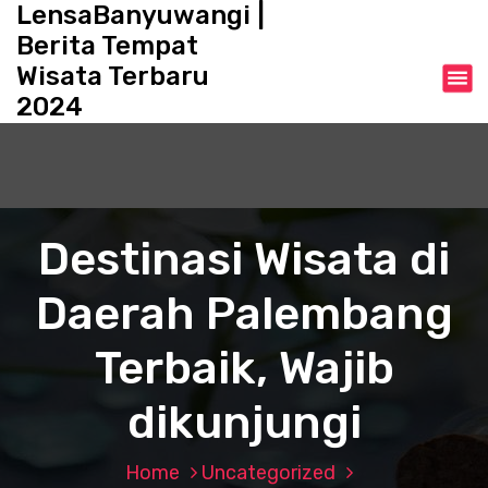
LensaBanyuwangi |
S
k
Berita Tempat
i
Wisata Terbaru
p
2024
t
o
c
o
n
t
Destinasi Wisata di
e
n
Daerah Palembang
t
Terbaik, Wajib
dikunjungi
Home
Uncategorized