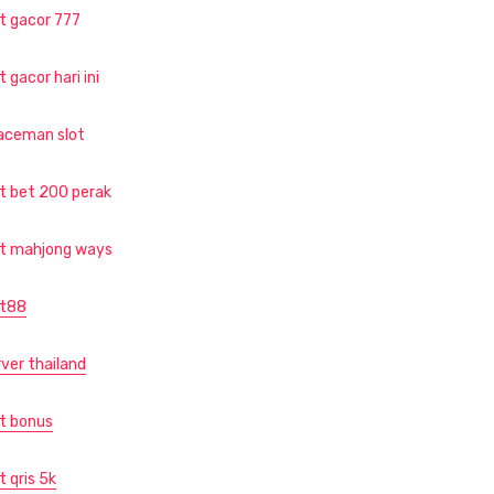
ot gacor 777
t gacor hari ini
aceman slot
ot bet 200 perak
ot mahjong ways
ot88
rver thailand
ot bonus
t qris 5k