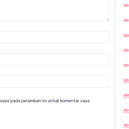
sl
slo
sp
sl
sl
sl
se
 saya pada peramban ini untuk komentar saya
sl
slo