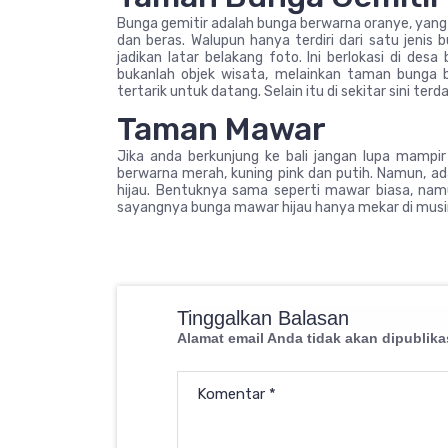
Bunga gemitir adalah bunga berwarna oranye, yang
dan beras. Walupun hanya terdiri dari satu jenis
jadikan latar belakang foto. Ini berlokasi di de
bukanlah objek wisata, melainkan taman bunga
tertarik untuk datang. Selain itu di sekitar sini t
Taman Mawar
Jika anda berkunjung ke bali jangan lupa mampi
berwarna merah, kuning pink dan putih. Namun, ad
hijau. Bentuknya sama seperti mawar biasa, namu
sayangnya bunga mawar hijau hanya mekar di musi
Tinggalkan Balasan
Alamat email Anda tidak akan dipublika
Komentar
*