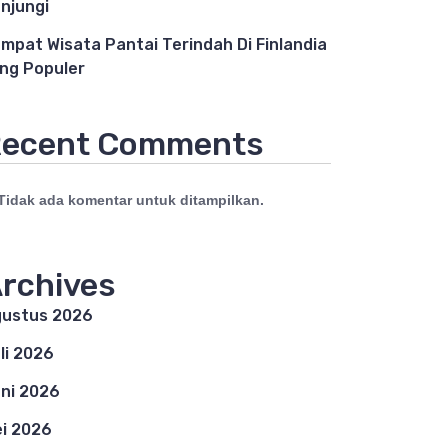
njungi
mpat Wisata Pantai Terindah Di Finlandia
ng Populer
ecent Comments
Tidak ada komentar untuk ditampilkan.
rchives
ustus 2026
li 2026
ni 2026
i 2026