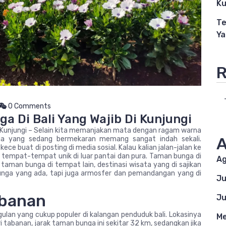
Ku
Te
Ya
R
0 Comments
a Di Bali Yang Wajib Di Kunjungi
Di Kunjungi – Selain kita memanjakan mata dengan ragam warna
A
ga yang sedang bermekaran memang sangat indah sekali.
ce buat di posting di media sosial. Kalau kalian jalan-jalan ke
si tempat-tempat unik di luar pantai dan pura. Taman bunga di
Ag
ti taman bunga di tempat lain, destinasi wisata yang di sajikan
bunga yang ada, tapi juga armosfer dan pemandangan yang di
Ju
abanan
Ju
lan yang cukup populer di kalangan penduduk bali. Lokasinya
Me
ari tabanan, jarak taman bunga ini sekitar 32 km, sedangkan jika