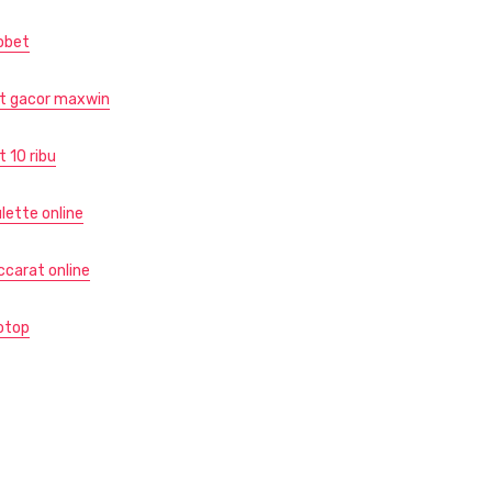
obet
ot gacor maxwin
t 10 ribu
lette online
ccarat online
otop