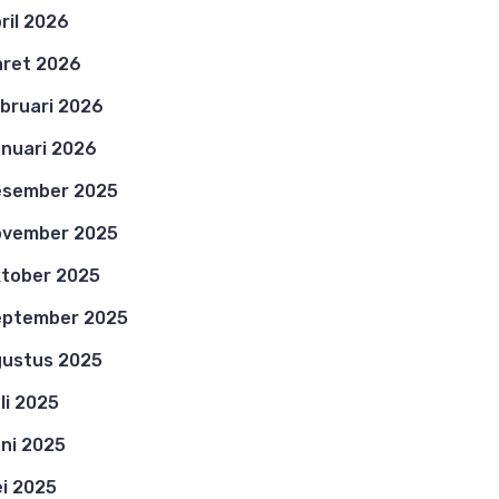
ril 2026
ret 2026
bruari 2026
nuari 2026
esember 2025
ovember 2025
tober 2025
eptember 2025
ustus 2025
li 2025
ni 2025
i 2025