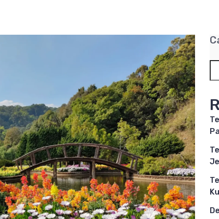
C
R
Te
Pa
Te
Je
Te
Ku
De