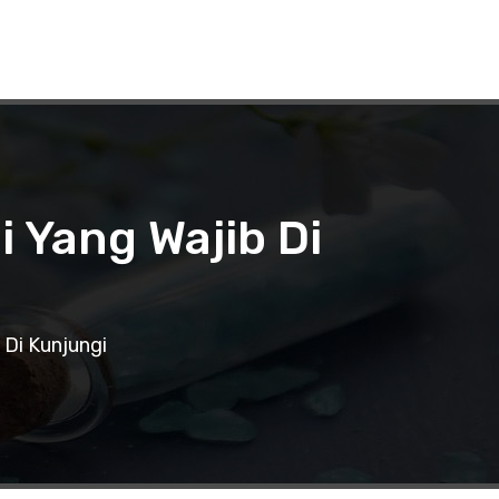
i Yang Wajib Di
 Di Kunjungi