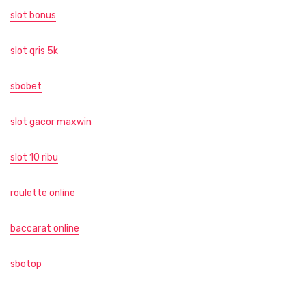
slot bonus
slot qris 5k
sbobet
slot gacor maxwin
slot 10 ribu
roulette online
baccarat online
sbotop