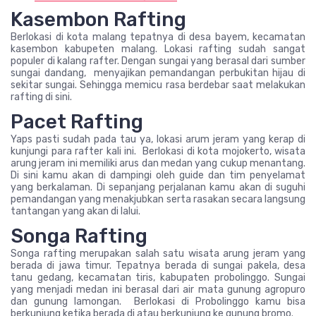
Kasembon Rafting
Berlokasi di kota malang tepatnya di desa bayem, kecamatan
kasembon kabupeten malang. Lokasi rafting sudah sangat
populer di kalang rafter. Dengan sungai yang berasal dari sumber
sungai dandang, menyajikan pemandangan perbukitan hijau di
sekitar sungai. Sehingga memicu rasa berdebar saat melakukan
rafting di sini.
Pacet Rafting
Yaps pasti sudah pada tau ya, lokasi arum jeram yang kerap di
kunjungi para rafter kali ini. Berlokasi di kota mojokerto, wisata
arung jeram ini memiliki arus dan medan yang cukup menantang.
Di sini kamu akan di dampingi oleh guide dan tim penyelamat
yang berkalaman. Di sepanjang perjalanan kamu akan di suguhi
pemandangan yang menakjubkan serta rasakan secara langsung
tantangan yang akan di lalui.
Songa Rafting
Songa rafting merupakan salah satu wisata arung jeram yang
berada di jawa timur. Tepatnya berada di sungai pakela, desa
tanu gedang, kecamatan tiris, kabupaten probolinggo. Sungai
yang menjadi medan ini berasal dari air mata gunung agropuro
dan gunung lamongan. Berlokasi di Probolinggo kamu bisa
berkunjung ketika berada di atau berkunjung ke gunung bromo.