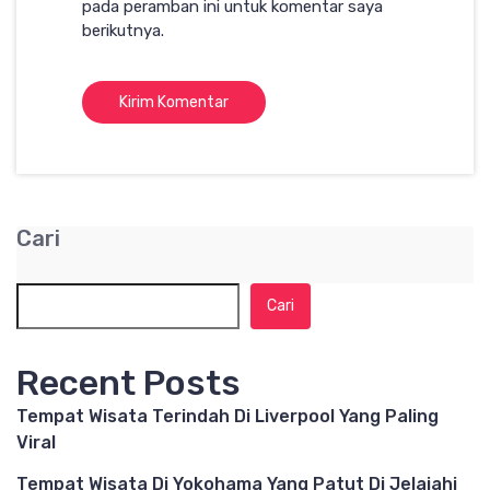
pada peramban ini untuk komentar saya
berikutnya.
Cari
Cari
Recent Posts
Tempat Wisata Terindah Di Liverpool Yang Paling
Viral
Tempat Wisata Di Yokohama Yang Patut Di Jelajahi