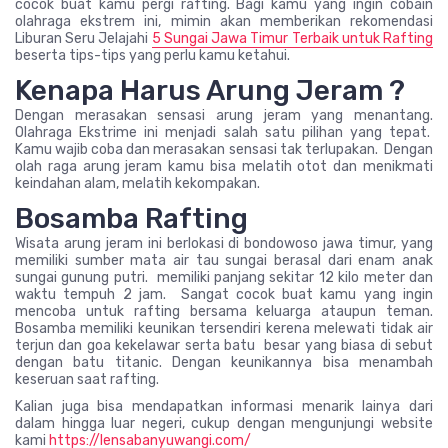
cocok buat kamu pergi rafting. Bagi kamu yang ingin cobain
olahraga ekstrem ini, mimin akan memberikan rekomendasi
Liburan Seru Jelajahi
5 Sungai Jawa Timur Terbaik untuk Rafting
beserta tips-tips yang perlu kamu ketahui.
Kenapa Harus Arung Jeram ?
Dengan merasakan sensasi arung jeram yang menantang.
Olahraga Ekstrime ini menjadi salah satu pilihan yang tepat.
Kamu wajib coba dan merasakan sensasi tak terlupakan. Dengan
olah raga arung jeram kamu bisa melatih otot dan menikmati
keindahan alam, melatih kekompakan.
Bosamba Rafting
Wisata arung jeram ini berlokasi di bondowoso jawa timur, yang
memiliki sumber mata air tau sungai berasal dari enam anak
sungai gunung putri. memiliki panjang sekitar 12 kilo meter dan
waktu tempuh 2 jam. Sangat cocok buat kamu yang ingin
mencoba untuk rafting bersama keluarga ataupun teman.
Bosamba memiliki keunikan tersendiri kerena melewati tidak air
terjun dan goa kekelawar serta batu besar yang biasa di sebut
dengan batu titanic. Dengan keunikannya bisa menambah
keseruan saat rafting.
Kalian juga bisa mendapatkan informasi menarik lainya dari
dalam hingga luar negeri, cukup dengan mengunjungi website
kami
https://lensabanyuwangi.com/