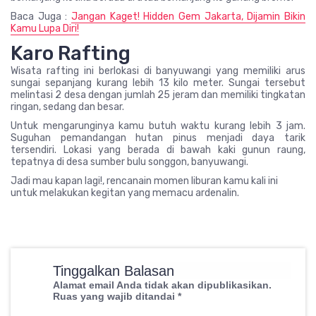
Baca Juga :
Jangan Kaget! Hidden Gem Jakarta, Dijamin Bikin
Kamu Lupa Diri!
Karo Rafting
Wisata rafting ini berlokasi di banyuwangi yang memiliki arus
sungai sepanjang kurang lebih 13 kilo meter. Sungai tersebut
melintasi 2 desa dengan jumlah 25 jeram dan memiliki tingkatan
ringan, sedang dan besar.
Untuk mengarunginya kamu butuh waktu kurang lebih 3 jam.
Suguhan pemandangan hutan pinus menjadi daya tarik
tersendiri. Lokasi yang berada di bawah kaki gunun raung,
tepatnya di desa sumber bulu songgon, banyuwangi.
Jadi mau kapan lagi!, rencanain momen liburan kamu kali ini
untuk melakukan kegitan yang memacu ardenalin.
Tinggalkan Balasan
Alamat email Anda tidak akan dipublikasikan.
Ruas yang wajib ditandai
*