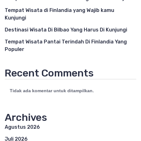
Tempat Wisata di Finlandia yang Wajib kamu
Kunjungi
Destinasi Wisata Di Bilbao Yang Harus Di Kunjungi
Tempat Wisata Pantai Terindah Di Finlandia Yang
Populer
Recent Comments
Tidak ada komentar untuk ditampilkan.
Archives
Agustus 2026
Juli 2026