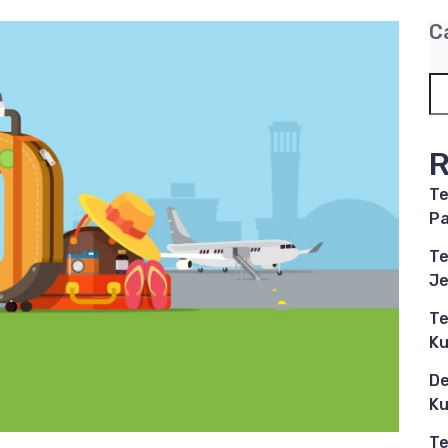
C
R
Te
Pa
Te
Je
Te
Ku
De
Ku
Te