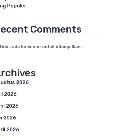
ng Populer
ecent Comments
Tidak ada komentar untuk ditampilkan.
rchives
ustus 2026
li 2026
ni 2026
i 2026
ril 2026