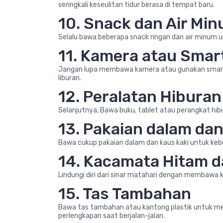
seringkali keseulitan tidur berasa di tempat baru.
10. Snack dan Air Mi
Selalu bawa beberapa snack ringan dan air minum u
11. Kamera atau Sma
Jangan lupa membawa kamera atau gunakan sma
liburan.
12. Peralatan Hiburan
Selanjutnya, Bawa buku, tablet atau perangkat hib
13. Pakaian dalam dan
Bawa cukup pakaian dalam dan kaus kaki untuk keb
14. Kacamata Hitam d
Lindungi diri dari sinar matahari dengan membawa
15. Tas Tambahan
Bawa tas tambahan atau kantong plastik untuk 
perlengkapan saat berjalan-jalan.