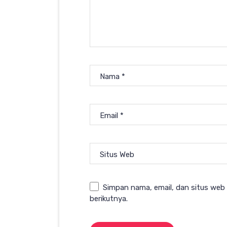
Nama
*
Email
*
Situs Web
Simpan nama, email, dan situs web
berikutnya.