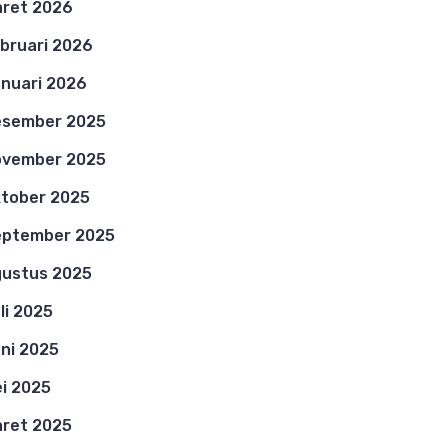
ret 2026
bruari 2026
nuari 2026
esember 2025
ovember 2025
tober 2025
eptember 2025
ustus 2025
li 2025
ni 2025
i 2025
ret 2025