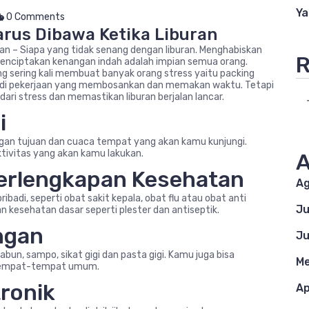
Ya
0 Comments
arus Dibawa Ketika Liburan
ran – Siapa yang tidak senang dengan liburan. Menghabiskan
R
menciptakan kenangan indah adalah impian semua orang.
ng sering kali membuat banyak orang stress yaitu packing
adi pekerjaan yang membosankan dan memakan waktu. Tetapi
ri stress dan memastikan liburan berjalan lancar.
i
an tujuan dan cuaca tempat yang akan kamu kunjungi.
tivitas yang akan kamu lakukan.
A
Perlengkapan Kesehatan
Ag
di, seperti obat sakit kepala, obat flu atau obat anti
Ju
n kesehatan dasar seperti plester dan antiseptik.
ngan
Ju
bun, sampo, sikat gigi dan pasta gigi. Kamu juga bisa
Me
 tempat-tempat umum.
tronik
Ap