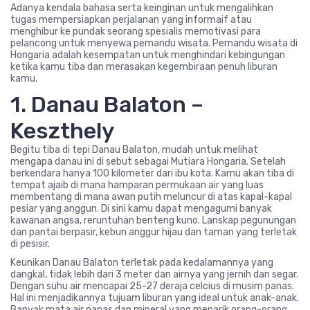
Adanya kendala bahasa serta keinginan untuk mengalihkan
tugas mempersiapkan perjalanan yang informaif atau
menghibur ke pundak seorang spesialis memotivasi para
pelancong untuk menyewa pemandu wisata. Pemandu wisata di
Hongaria adalah kesempatan untuk menghindari kebingungan
ketika kamu tiba dan merasakan kegembiraan penuh liburan
kamu.
1. Danau Balaton –
Keszthely
Begitu tiba di tepi Danau Balaton, mudah untuk melihat
mengapa danau ini di sebut sebagai Mutiara Hongaria. Setelah
berkendara hanya 100 kilometer dari ibu kota. Kamu akan tiba di
tempat ajaib di mana hamparan permukaan air yang luas
membentang di mana awan putih meluncur di atas kapal-kapal
pesiar yang anggun. Di sini kamu dapat mengagumi banyak
kawanan angsa, reruntuhan benteng kuno. Lanskap pegunungan
dan pantai berpasir, kebun anggur hijau dan taman yang terletak
di pesisir.
Keunikan Danau Balaton terletak pada kedalamannya yang
dangkal, tidak lebih dari 3 meter dan airnya yang jernih dan segar.
Dengan suhu air mencapai 25-27 deraja celcius di musim panas.
Hal ini menjadikannya tujuam liburan yang ideal untuk anak-anak.
Banyak mata air panas dan mineral yang menarik orang-orang