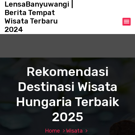
LensaBanyuwangi |
S
k
Berita Tempat
i
Wisata Terbaru
p
2024
t
o
c
o
n
t
Rekomendasi
e
n
Destinasi Wisata
t
Hungaria Terbaik
2025
Home
Wisata