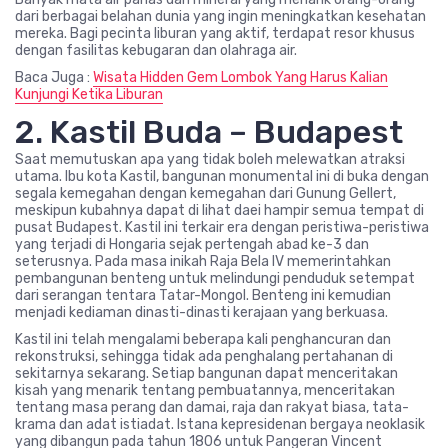
dari berbagai belahan dunia yang ingin meningkatkan kesehatan
mereka. Bagi pecinta liburan yang aktif, terdapat resor khusus
dengan fasilitas kebugaran dan olahraga air.
Baca Juga :
Wisata Hidden Gem Lombok Yang Harus Kalian
Kunjungi Ketika Liburan
2. Kastil Buda – Budapest
Saat memutuskan apa yang tidak boleh melewatkan atraksi
utama. Ibu kota Kastil, bangunan monumental ini di buka dengan
segala kemegahan dengan kemegahan dari Gunung Gellert,
meskipun kubahnya dapat di lihat daei hampir semua tempat di
pusat Budapest. Kastil ini terkair era dengan peristiwa-peristiwa
yang terjadi di Hongaria sejak pertengah abad ke-3 dan
seterusnya. Pada masa inikah Raja Bela IV memerintahkan
pembangunan benteng untuk melindungi penduduk setempat
dari serangan tentara Tatar-Mongol. Benteng ini kemudian
menjadi kediaman dinasti-dinasti kerajaan yang berkuasa.
Kastil ini telah mengalami beberapa kali penghancuran dan
rekonstruksi, sehingga tidak ada penghalang pertahanan di
sekitarnya sekarang. Setiap bangunan dapat menceritakan
kisah yang menarik tentang pembuatannya, menceritakan
tentang masa perang dan damai, raja dan rakyat biasa, tata-
krama dan adat istiadat. Istana kepresidenan bergaya neoklasik
yang dibangun pada tahun 1806 untuk Pangeran Vincent