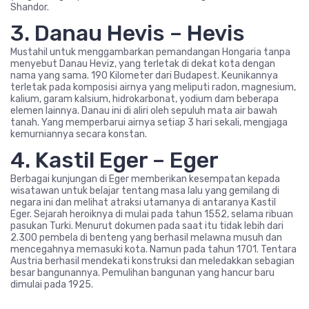
Shandor.
3. Danau Hevis – Hevis
Mustahil untuk menggambarkan pemandangan Hongaria tanpa
menyebut Danau Heviz, yang terletak di dekat kota dengan
nama yang sama. 190 Kilometer dari Budapest. Keunikannya
terletak pada komposisi airnya yang meliputi radon, magnesium,
kalium, garam kalsium, hidrokarbonat, yodium dam beberapa
elemen lainnya. Danau ini di aliri oleh sepuluh mata air bawah
tanah. Yang memperbarui airnya setiap 3 hari sekali, mengjaga
kemurniannya secara konstan.
4. Kastil Eger – Eger
Berbagai kunjungan di Eger memberikan kesempatan kepada
wisatawan untuk belajar tentang masa lalu yang gemilang di
negara ini dan melihat atraksi utamanya di antaranya Kastil
Eger. Sejarah heroiknya di mulai pada tahun 1552, selama ribuan
pasukan Turki. Menurut dokumen pada saat itu tidak lebih dari
2.300 pembela di benteng yang berhasil melawna musuh dan
mencegahnya memasuki kota. Namun pada tahun 1701. Tentara
Austria berhasil mendekati konstruksi dan meledakkan sebagian
besar bangunannya. Pemulihan bangunan yang hancur baru
dimulai pada 1925.